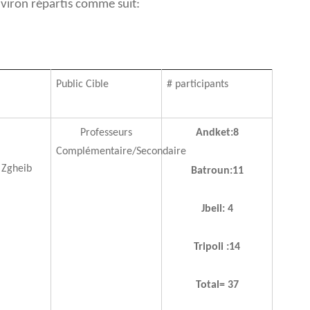
nviron répartis comme suit:
Public Cible
# participants
Professeurs
Andket:8
Complémentaire/Secondaire
Zgheib
Batroun:11
Jbeil: 4
Tripoli :14
Total= 37