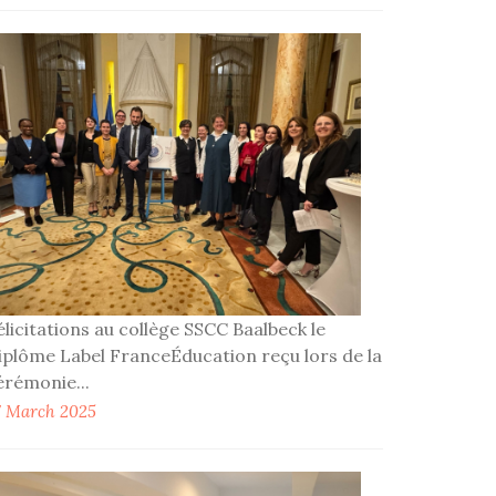
élicitations au collège SSCC Baalbeck le
iplôme Label FranceÉducation reçu lors de la
érémonie...
7 March 2025