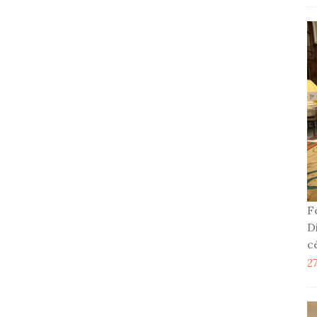
F
D
c
2