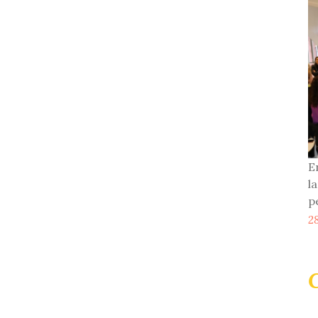
E
l
p
2
G